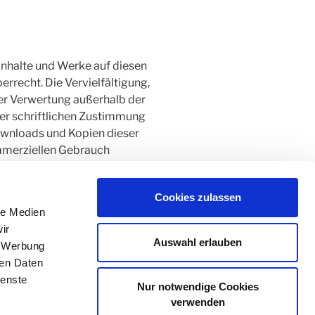
 Inhalte und Werke auf diesen
rrecht. Die Vervielfältigung,
der Verwertung außerhalb der
er schriftlichen Zustimmung
Downloads und Kopien dieser
kommerziellen Gebrauch
 vom Betreiber erstellt wurden,
Cookies zulassen
tet. Insbesondere werden
le Medien
. Sollten Sie trotzdem auf eine
ir
rden, bitten wir um einen
Auswahl erlauben
, Werbung
erden von Rechtsverletzungen
ren Daten
entfernen.
ienste
Nur notwendige Cookies
verwenden