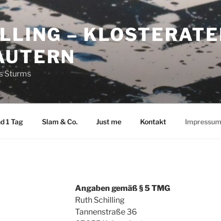
LLING – KLOSTERATE
AUTERN
es Sturms
d 1 Tag
Slam & Co.
Just me
Kontakt
Impressu
Angaben gemäß § 5 TMG
Ruth Schilling
Tannenstraße 36