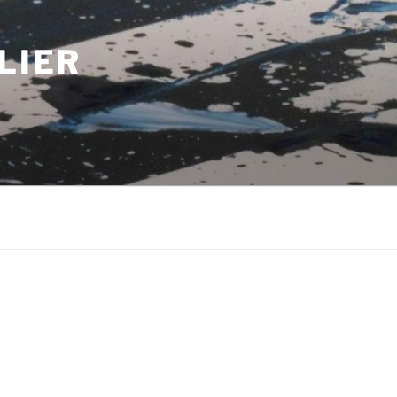
LIER
m