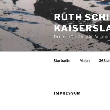
Zum
Inhalt
RUTH SCHI
springen
KAISERSL
Der freie Geist ruht im Auge d
Startseite
Malen
365 un
IMPRESSUM