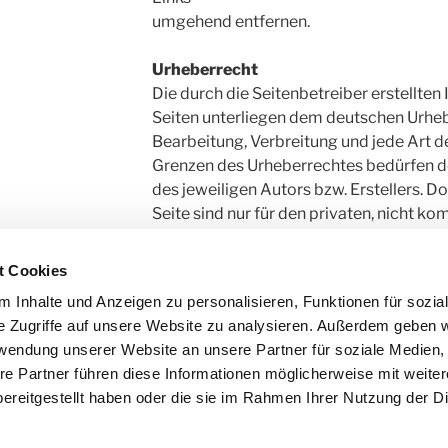
umgehend entfernen.
Urheberrecht
Die durch die Seitenbetreiber erstellten
Seiten unterliegen dem deutschen Urhebe
Bearbeitung, Verbreitung und jede Art 
Grenzen des Urheberrechtes bedürfen d
des jeweiligen Autors bzw. Erstellers. 
Seite sind nur für den privaten, nicht 
gestattet.
Soweit die Inhalte auf dieser Seite nicht
t Cookies
werden die Urheberrechte Dritter beach
 Inhalte und Anzeigen zu personalisieren, Funktionen für sozia
Inhalte Dritter als solche gekennzeichnet
e Zugriffe auf unsere Website zu analysieren. Außerdem geben w
Urheberrechtsverletzung aufmerksam we
rwendung unserer Website an unsere Partner für soziale Medien
entsprechenden Hinweis. Bei Bekanntw
re Partner führen diese Informationen möglicherweise mit weite
werden wir derartige Inhalte umgehend 
ereitgestellt haben oder die sie im Rahmen Ihrer Nutzung der D
Quelle:
eRecht24