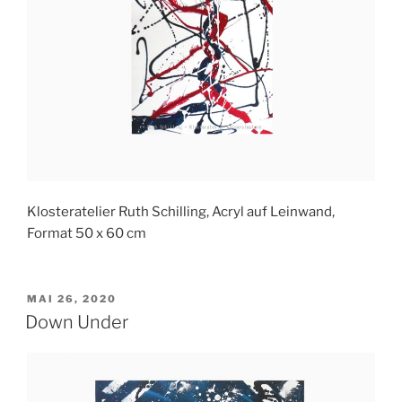
Klosteratelier Ruth Schilling, Acryl auf Leinwand,
Format 50 x 60 cm
VERÖFFENTLICHT
MAI 26, 2020
AM
Down Under