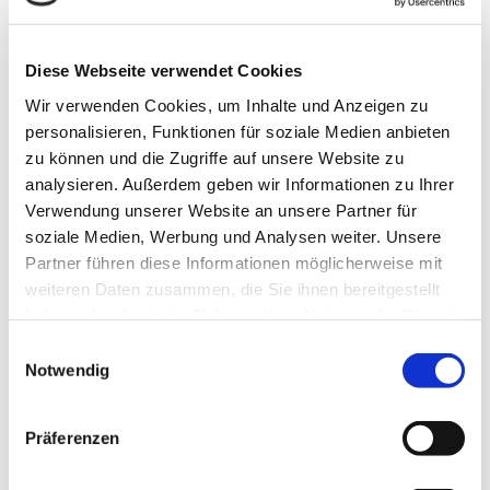
Diese Webseite verwendet Cookies
Wir verwenden Cookies, um Inhalte und Anzeigen zu
personalisieren, Funktionen für soziale Medien anbieten
zu können und die Zugriffe auf unsere Website zu
analysieren. Außerdem geben wir Informationen zu Ihrer
Verwendung unserer Website an unsere Partner für
soziale Medien, Werbung und Analysen weiter. Unsere
Partner führen diese Informationen möglicherweise mit
weiteren Daten zusammen, die Sie ihnen bereitgestellt
haben oder die sie im Rahmen Ihrer Nutzung der Dienste
gesammelt haben.
Einwilligungsauswahl
Klosteratelier Ruth Schilling, Acryl auf Leinwand,
Notwendig
Format 90 x 90 cm
Präferenzen
VERÖFFENTLICHT
MAI 26, 2020
AM