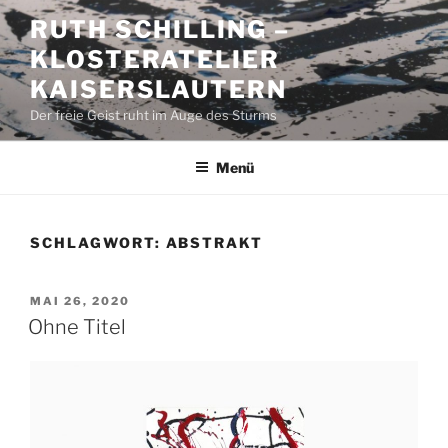
Zum
RUTH SCHILLING –
Inhalt
KLOSTERATELIER
springen
KAISERSLAUTERN
Der freie Geist ruht im Auge des Sturms
Menü
SCHLAGWORT:
ABSTRAKT
VERÖFFENTLICHT
MAI 26, 2020
AM
Ohne Titel