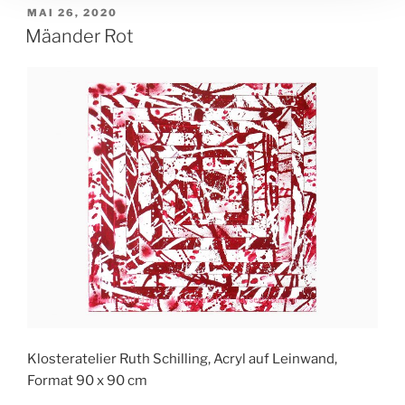
VERÖFFENTLICHT
MAI 26, 2020
AM
Mäander Rot
Klosteratelier Ruth Schilling, Acryl auf Leinwand,
Format 90 x 90 cm