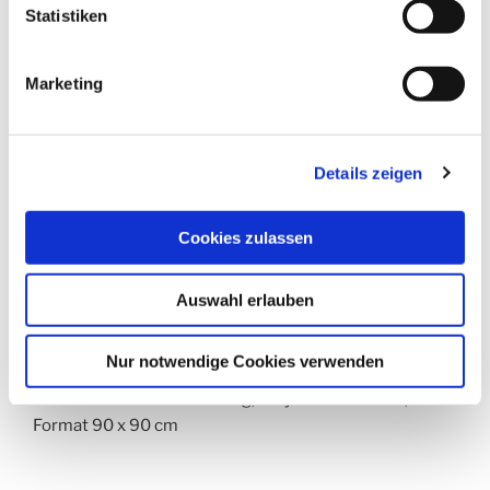
Mäander Grün
Statistiken
Marketing
Details zeigen
Cookies zulassen
Auswahl erlauben
Nur notwendige Cookies verwenden
Klosteratelier Ruth Schilling, Acryl auf Leinwand,
Format 90 x 90 cm