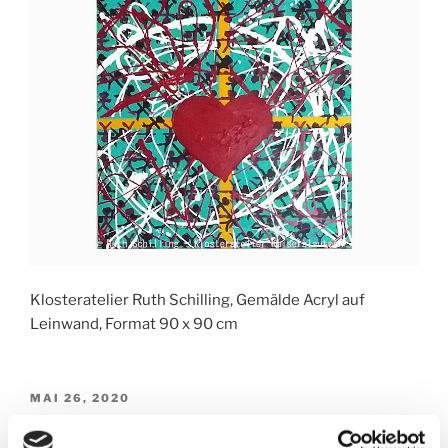
Klosteratelier Ruth Schilling, Gemälde Acryl auf
Leinwand, Format 90 x 90 cm
VERÖFFENTLICHT
MAI 26, 2020
AM
Mäander Dunkelblau