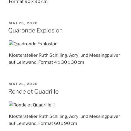
Format 90 x 90 cm
VERÖFFENTLICHT
MAI 26, 2020
AM
Quaronde Explosion
Klosteratelier Ruth Schilling, Acryl und Messingpulver
auf Leinwand, Format 4 x 30 x 30 cm
VERÖFFENTLICHT
MAI 26, 2020
AM
Ronde et Quadrille
Klosteratelier Ruth Schilling, Acryl und Messingpulver
auf Leinwand, Format 60 x 90 cm