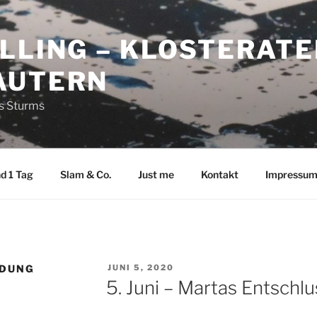
LLING – KLOSTERATE
AUTERN
es Sturms
d 1 Tag
Slam & Co.
Just me
Kontakt
Impressu
VERÖFFENTLICHT
IDUNG
JUNI 5, 2020
AM
5. Juni – Martas Entschlu