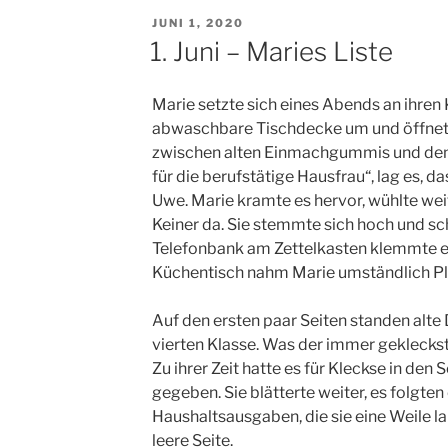
VERÖFFENTLICHT
JUNI 1, 2020
AM
1. Juni – Maries Liste
Marie setzte sich eines Abends an ihren 
abwaschbare Tischdecke um und öffnete
zwischen alten Einmachgummis und de
für die berufstätige Hausfrau“, lag es, 
Uwe. Marie kramte es hervor, wühlte wei
Keiner da. Sie stemmte sich hoch und schl
Telefonbank am Zettelkasten klemmte e
Küchentisch nahm Marie umständlich Pla
Auf den ersten paar Seiten standen alte
vierten Klasse. Was der immer gekleckst 
Zu ihrer Zeit hatte es für Kleckse in den
gegeben. Sie blätterte weiter, es folgte
Haushaltsausgaben, die sie eine Weile la
leere Seite.