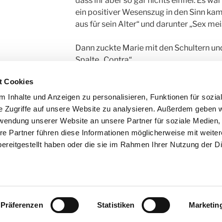
dass ihr aber so gar nichts einfiel. Es wa
ein positiver Wesenszug in den Sinn kam.
aus für sein Alter“ und darunter „Sex mei
Dann zuckte Marie mit den Schultern und 
Spalte „Contra“.
Es waren dreiundzwanzig. Dreiundzwanz
t Cookies
sprachen, nur drei für ihn. Die brauchte si
 Inhalte und Anzeigen zu personalisieren, Funktionen für sozia
Das war katastrophal, ein tausend Mal sc
e Zugriffe auf unsere Website zu analysieren. Außerdem geben w
hatte. Sie klappte das Heft zu, legte den
rwendung unserer Website an unsere Partner für soziale Medien
daneben.
re Partner führen diese Informationen möglicherweise mit weite
Dann lief sie ins Schlafzimmer, um Heinz
ereitgestellt haben oder die sie im Rahmen Ihrer Nutzung der D
Präferenzen
Statistiken
Marketin