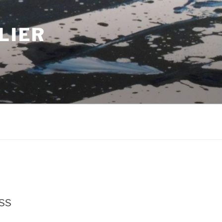
LIER
m
ss