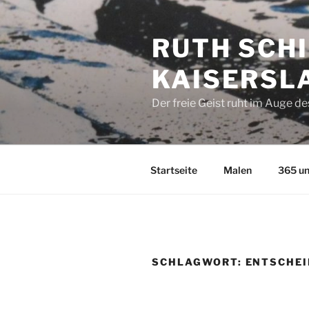
Zum
Inhalt
RUTH SCHI
springen
KAISERSL
Der freie Geist ruht im Auge d
Startseite
Malen
365 un
SCHLAGWORT:
ENTSCHE