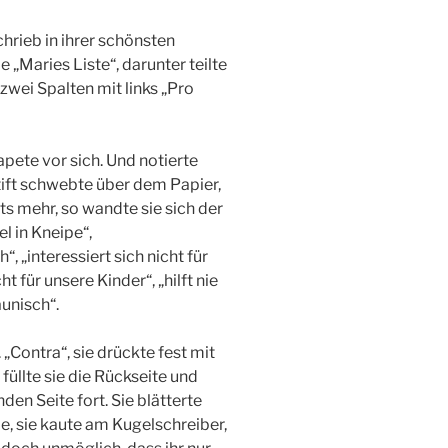
chrieb in ihrer schönsten
e „Maries Liste“, darunter teilte
n zwei Spalten mit links „Pro
apete vor sich. Und notierte
tift schwebte über dem Papier,
hts mehr, so wandte sie sich der
el in Kneipe“,
 „interessiert sich nicht für
t für unsere Kinder“, „hilft nie
aunisch“.
 „Contra“, sie drückte fest mit
füllte sie die Rückseite und
den Seite fort. Sie blätterte
pe, sie kaute am Kugelschreiber,