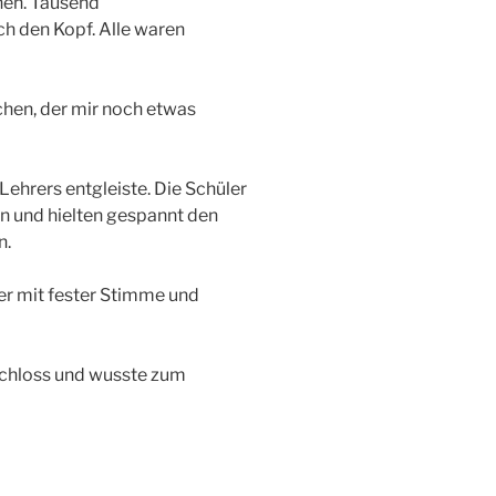
ehen. Tausend
h den Kopf. Alle waren
chen, der mir noch etwas
ehrers entgleiste. Die Schüler
en und hielten gespannt den
n.
e er mit fester Stimme und
s Schloss und wusste zum