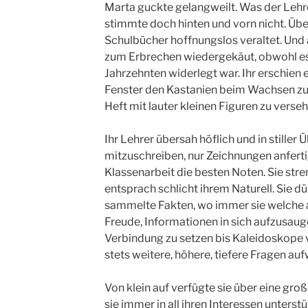
Marta guckte gelangweilt. Was der Lehrer
stimmte doch hinten und vorn nicht. Üb
Schulbücher hoffnungslos veraltet. Und 
zum Erbrechen wiedergekäut, obwohl es 
Jahrzehnten widerlegt war. Ihr erschien 
Fenster den Kastanien beim Wachsen zu
Heft mit lauter kleinen Figuren zu verseh
Ihr Lehrer übersah höflich und in stiller 
mitzuschreiben, nur Zeichnungen anfertigt
Klassenarbeit die besten Noten. Sie stren
entsprach schlicht ihrem Naturell. Sie d
sammelte Fakten, wo immer sie welche auf
Freude, Informationen in sich aufzusaug
Verbindung zu setzen bis Kaleidoskope 
stets weitere, höhere, tiefere Fragen auf
Von klein auf verfügte sie über eine groß
sie immer in all ihren Interessen unterstü