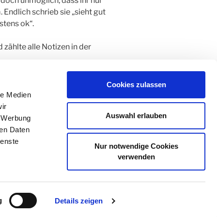
r doch unmöglich, dass ihr nur
 Endlich schrieb sie „sieht gut
stens ok“.
zählte alle Notizen in der
ig Punkte, die gegen Heinz
e nicht zu zählen.
Cookies zulassen
le Medien
hrecklicher, als sie erwartet
ir
Auswahl erlauben
 Kugelschreiber in gerader Linie
, Werbung
ren Daten
’ Koffer zu packen.
ienste
Nur notwendige Cookies
verwenden
g
Details zeigen