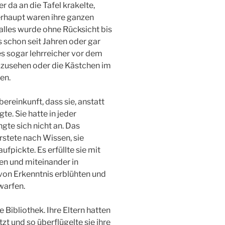
 da an die Tafel krakelte,
erhaupt waren ihre ganzen
alles wurde ohne Rücksicht bis
schon seit Jahren oder gar
es sogar lehrreicher vor dem
zusehen oder die Kästchen im
en.
Übereinkunft, dass sie, anstatt
e. Sie hatte in jeder
gte sich nicht an. Das
ürstete nach Wissen, sie
pickte. Es erfüllte sie mit
en und miteinander in
von Erkenntnis erblühten und
warfen.
e Bibliothek. Ihre Eltern hatten
tzt und so überflügelte sie ihre