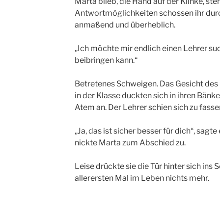
Marta blieb, die Hand auf der Klinke, st
Antwortmöglichkeiten schossen ihr durc
anmaßend und überheblich.
„Ich möchte mir endlich einen Lehrer su
beibringen kann.“
Betretenes Schweigen. Das Gesicht des L
in der Klasse duckten sich in ihren Bänk
Atem an. Der Lehrer schien sich zu fasse
„Ja, das ist sicher besser für dich“, sagt
nickte Marta zum Abschied zu.
Leise drückte sie die Tür hinter sich in
allerersten Mal im Leben nichts mehr.