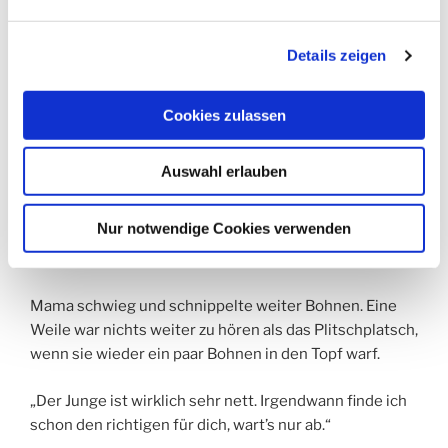
Und außerdem möchte ich ja auch mal bald Oma
werden. Wer weiß, wie lange ich noch da bin. Stell dich
Details zeigen
nicht so an. Kannst ihn doch mal ansehen. Deiner alten
Mutter zuliebe!“
Cookies zulassen
Viola schüttelte den Kopf.
Auswahl erlauben
„Mama, du weißt doch genau, dass ich seit fünf Jahren
mit Karin zusammen bin. Ich interessiere mich
Nur notwendige Cookies verwenden
überhaupt nicht für Männer! Wann geht das endlich in
deinen Kopf?“
Mama schwieg und schnippelte weiter Bohnen. Eine
Weile war nichts weiter zu hören als das Plitschplatsch,
wenn sie wieder ein paar Bohnen in den Topf warf.
„Der Junge ist wirklich sehr nett. Irgendwann finde ich
schon den richtigen für dich, wart’s nur ab.“