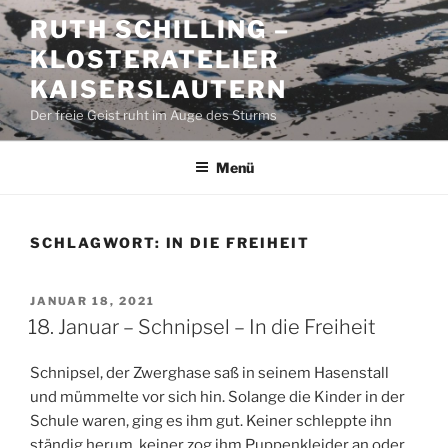
Zum
RUTH SCHILLING –
Inhalt
KLOSTERATELIER
springen
KAISERSLAUTERN
Der freie Geist ruht im Auge des Sturms
Menü
SCHLAGWORT:
IN DIE FREIHEIT
VERÖFFENTLICHT
JANUAR 18, 2021
AM
18. Januar – Schnipsel – In die Freiheit
Schnipsel, der Zwerghase saß in seinem Hasenstall
und mümmelte vor sich hin. Solange die Kinder in der
Schule waren, ging es ihm gut. Keiner schleppte ihn
ständig herum, keiner zog ihm Puppenkleider an oder