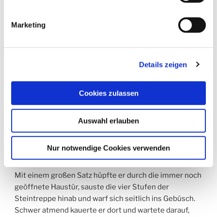
Schuhschrank, zog mit den Zähnen noch eine leichte
Sommerjacke von der Garderobe auf sich. So würde
Marketing
ihn keiner entdecken. Jetzt hieß es warten.
Normalerweise kam die Mutter mittags zum Essen
nach Hause, wenn er vorsichtig war, konnte er schnell
entwischen, wenn sie die Haustür öffnete. Und
Details zeigen
tatsächlich, nach kurzem Warten hörte er Schritte und
einen Schlüssel im Schloss. Schnipsels Herz pochte
Cookies zulassen
wild, seine Nase zuckte aufgeregt.
Dann stieß die Mutter die Tür auf und rief: „Ich bin da!“.
Auswahl erlauben
Sie warf ihren Schlüssel auf den Schuhschrank, ihre
Aktenmappe stellte sie daneben. Den Augenblick
Nur notwendige Cookies verwenden
nutzte Schnipsel zur Flucht.
Mit einem großen Satz hüpfte er durch die immer noch
geöffnete Haustür, sauste die vier Stufen der
Steintreppe hinab und warf sich seitlich ins Gebüsch.
Schwer atmend kauerte er dort und wartete darauf,