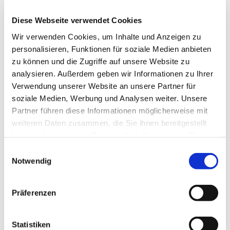
Kinder die Tür auf und zu machten. Aber er konnte sie
einfach nicht öffnen.
Diese Webseite verwendet Cookies
Wir verwenden Cookies, um Inhalte und Anzeigen zu
Schnipsel hörte die Türklingel. Einen Augenblick
personalisieren, Funktionen für soziale Medien anbieten
später trampelten die Kinder herein, warfen ihre
zu können und die Zugriffe auf unsere Website zu
Schultaschen in die Ecke und stürzten sich auf ihn. Ein
analysieren. Außerdem geben wir Informationen zu Ihrer
Glück, dass der Vater zum Mittagessen rief.
Verwendung unserer Website an unsere Partner für
Galgenfrist.
soziale Medien, Werbung und Analysen weiter. Unsere
Doch dann bemerkte Schnipsel, dass die Kinder
Partner führen diese Informationen möglicherweise mit
vergessen hatten die Tür zu seinem Hasenstall richtig
weiteren Daten zusammen, die Sie ihnen bereitgestellt
zu schließen. Er jubelte innerlich. Endlich die ersehnte
haben oder die sie im Rahmen Ihrer Nutzung der Dienste
Chance auf Freiheit. Schnipsel stieß die Tür auf und
gesammelt haben.
Einwilligungsauswahl
hüpfte aus dem Stall, drückte die angelehnte
Notwendig
Zimmertüre mit seinem Kopf auf und hoppelte
langsam Richtung Eingangstür. Die war natürlich
Präferenzen
verschlossen.
Also quetschte er sich in die Ecke neben den
Statistiken