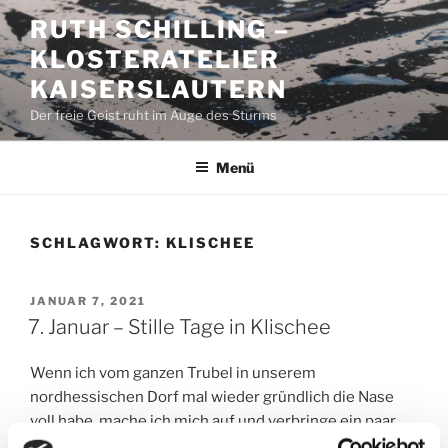
Zum
RUTH SCHILLING –
Inhalt
KLOSTERATELIER
springen
KAISERSLAUTERN
Der freie Geist ruht im Auge des Sturms
Menü
SCHLAGWORT:
KLISCHEE
VERÖFFENTLICHT
JANUAR 7, 2021
AM
7. Januar – Stille Tage in Klischee
Wenn ich vom ganzen Trubel in unserem
nordhessischen Dorf mal wieder gründlich die Nase
voll habe, mache ich mich auf und verbringe ein paar
Tage in Klischee. Dort ist alles genau so, wie es