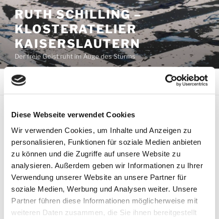
Zum
RUTH SCHILLING –
Inhalt
KLOSTERATELIER
springen
KAISERSLAUTERN
Der freie Geist ruht im Auge des Sturms
Menü
Diese Webseite verwendet Cookies
SCHLAGWORT:
TSCHILP
Wir verwenden Cookies, um Inhalte und Anzeigen zu
personalisieren, Funktionen für soziale Medien anbieten
VERÖFFENTLICHT
JULI 3, 2020
zu können und die Zugriffe auf unsere Website zu
AM
3. Juli – Hitzefrei
analysieren. Außerdem geben wir Informationen zu Ihrer
Verwendung unserer Website an unsere Partner für
Grüne Freunde winken mir von der anderen
soziale Medien, Werbung und Analysen weiter. Unsere
Straßenseite mit ihren Ästen zu und der Eisverkäufer
Partner führen diese Informationen möglicherweise mit
fährt hupend um die Ecke. Hitze staut sich in den
weiteren Daten zusammen, die Sie ihnen bereitgestellt
Winkeln, stapelt sich auf zu großen Bergen.