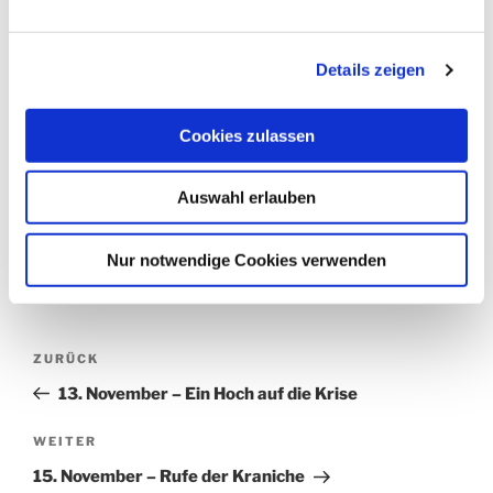
Als Vorspeise servieren wir Ihnen die sieben
Todsünden Ihrer Nachbarn und Konkurrenten, damit
Details zeigen
Sie was zu lachen haben.
Cookies zulassen
KATEGORIEN
365 UND 1 TAG
Auswahl erlauben
SCHLAGWÖRTER
ERZÄHLUNGEN
,
KURZGESCHICHTEN
,
SHORTSTORY
,
WERTESALAT
Nur notwendige Cookies verwenden
Beitragsnavigation
Vorheriger
ZURÜCK
Beitrag
13. November – Ein Hoch auf die Krise
Nächster
WEITER
Beitrag
15. November – Rufe der Kraniche