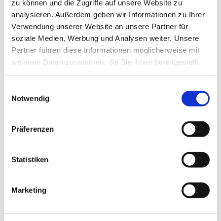
zu können und die Zugriffe auf unsere Website zu
Und nun war Karin hier allein, eine Glühbirne nach der
analysieren. Außerdem geben wir Informationen zu Ihrer
anderen knallte durch. Bald würde es stockduster sein.
Verwendung unserer Website an unsere Partner für
Kerzen waren keine im Haus. Die hatte es wohl nicht
soziale Medien, Werbung und Analysen weiter. Unsere
irgendwo im Angebot gegeben, dachte Karin
Partner führen diese Informationen möglicherweise mit
missgelaunt. So ein Blödsinn. Und der Mobilempfang
weiteren Daten zusammen, die Sie ihnen bereitgestellt
war hier auch äußerst lausig.
haben oder die sie im Rahmen Ihrer Nutzung der Dienste
gesammelt haben.
Einwilligungsauswahl
Im nächsten Raum tat sich einfach gar nichts, als sie
Notwendig
den Lichtschalter betätigte, war auch kein Wunder, es
hing gar keine Lampe an der Decke. Wenigstens war
der Raum völlig leer bis auf den zerrissenen und
Präferenzen
aufgerollten Teppich in einer Zimmerecke. Was suchte
sie nochmal hier? Jetzt hatte Karin es vergessen.
Statistiken
Im nächsten Zimmer gab es einen Kamin und eine
atemberaubende Aussicht durch ein großes
Marketing
Panoramafenster. Der Himmel schien rosa auf im
letzten zarten Blau. Die Schwärze der Nacht kroch ganz
langsam näher, aber noch konnte Karin den Park und