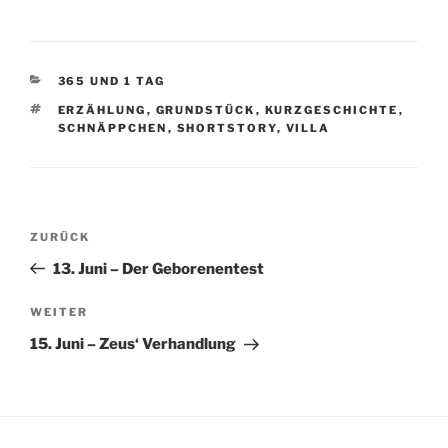
KATEGORIEN
365 UND 1 TAG
SCHLAGWÖRTER
ERZÄHLUNG
,
GRUNDSTÜCK
,
KURZGESCHICHTE
,
SCHNÄPPCHEN
,
SHORTSTORY
,
VILLA
Beitragsnavigation
Vorheriger
ZURÜCK
Beitrag
13. Juni – Der Geborenentest
Nächster
WEITER
Beitrag
15. Juni – Zeus‘ Verhandlung