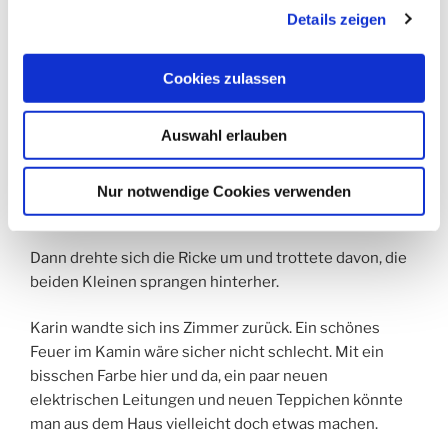
Details zeigen
die Berge in absoluter Klarheit erkennen. Sie trat ans
Fenster.
Cookies zulassen
Ohne es zu bemerken, streichelte sie mit ihrer Hand
leicht über die Fensterbank aus Marmor. Eine Ricke lief
Auswahl erlauben
über den Rasen, gefolgt von zwei Kitzen. Einen
Augenblick drehten sie die Köpfe in Karins Richtung
und schauten sie aufmerksam aus schwarzen Augen
Nur notwendige Cookies verwenden
an, ihre Ohren leuchteten im letzten Abendrot.
Dann drehte sich die Ricke um und trottete davon, die
beiden Kleinen sprangen hinterher.
Karin wandte sich ins Zimmer zurück. Ein schönes
Feuer im Kamin wäre sicher nicht schlecht. Mit ein
bisschen Farbe hier und da, ein paar neuen
elektrischen Leitungen und neuen Teppichen könnte
man aus dem Haus vielleicht doch etwas machen.