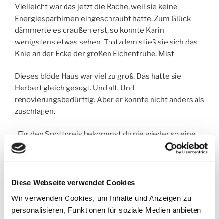
Vielleicht war das jetzt die Rache, weil sie keine
Energiesparbirnen eingeschraubt hatte. Zum Glück
dämmerte es draußen erst, so konnte Karin
wenigstens etwas sehen. Trotzdem stieß sie sich das
Knie an der Ecke der großen Eichentruhe. Mist!
Dieses blöde Haus war viel zu groß. Das hatte sie
Herbert gleich gesagt. Und alt. Und
renovierungsbedürftig. Aber er konnte nicht anders als
zuschlagen.
„Für den Spottpreis bekommst du nie wieder so eine
Villa mit einem Riesengrundstück“, hatte er gesagt.
Aber Herbert gehörte auch zu den Leuten, die
fünfzehn Topfuntersetzer kauften, weil sie im Preis
Diese Webseite verwendet Cookies
reduziert waren. Ob er den Mist wirklich brauchte,
Wir verwenden Cookies, um Inhalte und Anzeigen zu
hatte ihn noch nie interessiert.
personalisieren, Funktionen für soziale Medien anbieten