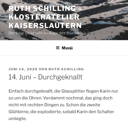
Zum
RUTH SCHILLING –
Inhalt
KLOSTERATELIER
springen
KAISERSLAUTERN
Der freie Geist ruht im Auge des Sturms
Menü
VERÖFFENTLICHT
JUNI 14, 2020
VON
RUTH SCHILLING
AM
14. Juni – Durchgeknallt
Einfach durchgeknallt, die Glassplitter flogen Karin nur
so um die Ohren. Verdammt nochmal, das ging doch
nicht mit rechten Dingen zu. Schon die zweite
Glühbirne, die explodierte, sobald Karin den Schalter
umlegte.