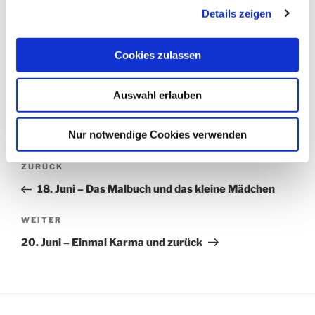
Details zeigen
KATEGORIEN
365 UND 1 TAG
SCHLAGWÖRTER
365 UND 1 TAG
,
BLUME
,
ERZÄHLUNG
,
GENORMT
,
GESCHÄFTE
,
KLOSTERATELIER
,
Cookies zulassen
KÜNSTLICHKEIT
,
KURZGESCHICHTE
,
LILIEN
,
NATUR
,
NATURBETRACHTUNG
,
NORMIERT
,
SHORTSTORY
,
STADTKIND
Auswahl erlauben
Nur notwendige Cookies verwenden
Beitragsnavigation
Vorheriger
ZURÜCK
Beitrag
18. Juni – Das Malbuch und das kleine Mädchen
Nächster
WEITER
Beitrag
20. Juni – Einmal Karma und zurück