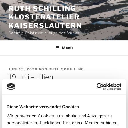
Zum
RUTH SCHILLING –
Inhalt
KLOSTERATELIER
springen
KAISERSLAUTERN
Der freie Geist ruht im Auge des Sturms
Menü
VERÖFFENTLICHT
JUNI 19, 2020
VON
RUTH SCHILLING
AM
19. Juli – Lilien
Lilien – grün und weiß. Wachsen wo? In der Nähe von
Gewässern vielleicht. Als altes Stadtkind kenne ich die
meisten Blumen, Pflanzen, Obstsorten nur aus
Diese Webseite verwendet Cookies
Geschäften. Geordnet, genormt, ins beste Licht
Wir verwenden Cookies, um Inhalte und Anzeigen zu
gerückt. Weiße Lilie – Trauerblume.
personalisieren, Funktionen für soziale Medien anbieten