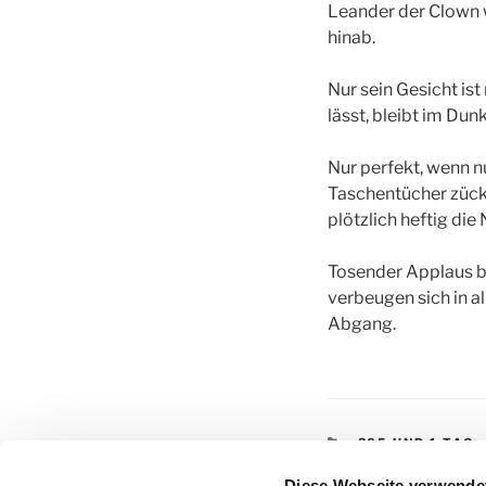
Leander der Clown w
hinab.
Nur sein Gesicht ist
lässt, bleibt im Dun
Nur perfekt, wenn nu
Taschentücher zück
plötzlich heftig die
Tosender Applaus b
verbeugen sich in a
Abgang.
KATEGORIEN
365 UND 1 TAG
SCHLAGWÖRTE
365 UND 1 TAG
,
Diese Webseite verwende