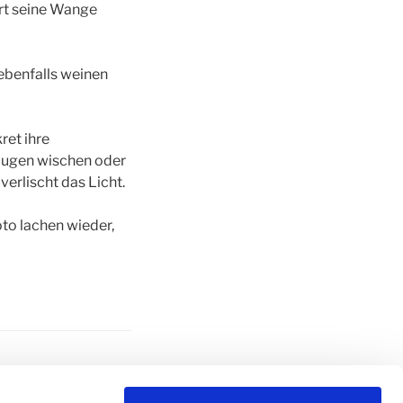
ert seine Wange
 ebenfalls weinen
ret ihre
 Augen wischen oder
verlischt das Licht.
to lachen wieder,
ER
,