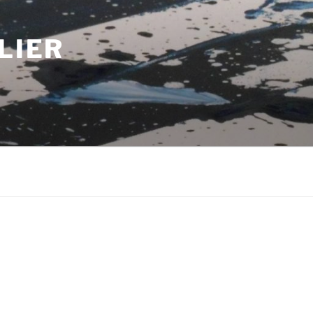
LIER
m