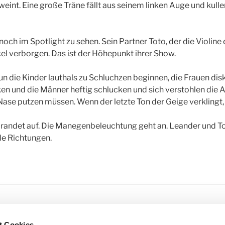
eint. Eine große Träne fällt aus seinem linken Auge und kull
 noch im Spotlight zu sehen. Sein Partner Toto, der die Violine
kel verborgen. Das ist der Höhepunkt ihrer Show.
n die Kinder lauthals zu Schluchzen beginnen, die Frauen disk
en und die Männer heftig schlucken und sich verstohlen die
 Nase putzen müssen. Wenn der letzte Ton der Geige verklingt, 
randet auf. Die Manegenbeleuchtung geht an. Leander und To
lle Richtungen.
R
CLOWN
,
ERZÄHLUNG
,
HÖHEPUNKT DER SHOW
,
KLOSTERATELI
t Cookies