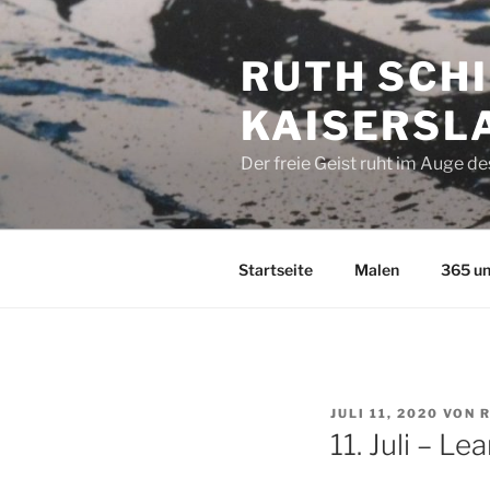
Zum
Inhalt
RUTH SCHI
springen
KAISERSL
Der freie Geist ruht im Auge d
Startseite
Malen
365 un
VERÖFFENTLICHT
JULI 11, 2020
VON
R
AM
11. Juli – 