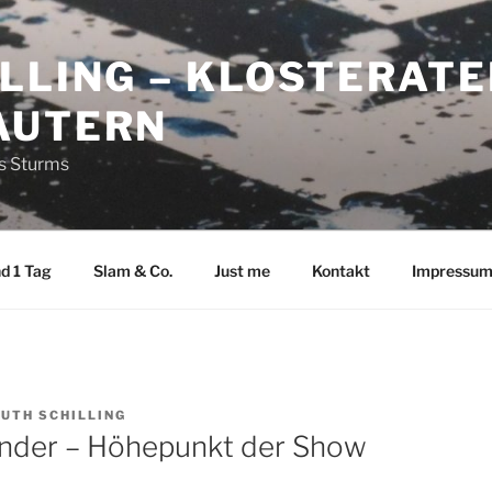
LLING – KLOSTERATE
AUTERN
es Sturms
d 1 Tag
Slam & Co.
Just me
Kontakt
Impressu
UTH SCHILLING
Leander – Höhepunkt der Show