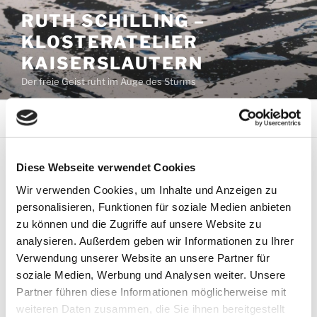
Zum
RUTH SCHILLING –
Inhalt
KLOSTERATELIER
springen
KAISERSLAUTERN
Der freie Geist ruht im Auge des Sturms
Menü
Diese Webseite verwendet Cookies
VERÖFFENTLICHT
AUGUST 21, 2020
VON
RUTH SCHILLING
AM
21. August – Schornsteinfeger
Wir verwenden Cookies, um Inhalte und Anzeigen zu
personalisieren, Funktionen für soziale Medien anbieten
zu können und die Zugriffe auf unsere Website zu
Ein Schornsteinfeger geht die Straße entlang. Marie
analysieren. Außerdem geben wir Informationen zu Ihrer
sieht ihn vom Fenster aus und läuft schnell hinunter,
Verwendung unserer Website an unsere Partner für
um etwas glücksbringenden Ruß von seiner Kleidung
soziale Medien, Werbung und Analysen weiter. Unsere
zu erwischen.
Partner führen diese Informationen möglicherweise mit
weiteren Daten zusammen, die Sie ihnen bereitgestellt
Aber kaum steht sie dem Schornsteinfeger