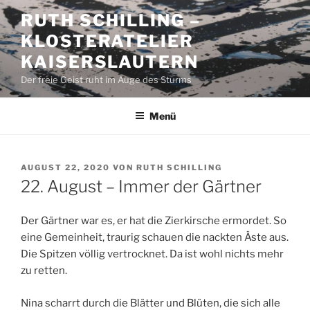
Zum
RUTH SCHILLING –
Inhalt
KLOSTERATELIER
springen
KAISERSLAUTERN
Der freie Geist ruht im Auge des Sturms
Menü
VERÖFFENTLICHT
AUGUST 22, 2020
VON
RUTH SCHILLING
AM
22. August – Immer der Gärtner
Der Gärtner war es, er hat die Zierkirsche ermordet. So
eine Gemeinheit, traurig schauen die nackten Äste aus.
Die Spitzen völlig vertrocknet. Da ist wohl nichts mehr
zu retten.
Nina scharrt durch die Blätter und Blüten, die sich alle