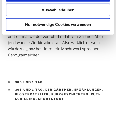
Auswahl erlauben
Nina hatte es selbstverständlich nicht geglaubt, dafür
hatte der Gärtner den alten Ringlobaum dazu gebracht,
wieder Früchte zu tragen. Dabei hatte sie den schon
Nur notwendige Cookies verwenden
fällen wollen. Dieser unerwartete Segen hatte Nina
erst einmal wieder versöhnt mit ihrem Gärtner. Aber
jetzt war die Zierkirsche dran. Also wirklich diesmal
würde sie ganz bestimmt ein Machtwort sprechen.
Ganz, ganz sicher.
KATEGORIEN
365 UND 1 TAG
SCHLAGWÖRTER
365 UND 1 TAG
,
DER GÄRTNER
,
ERZÄHLUNGEN
,
KLOSTERATELIER
,
KURZGESCHICHTEN
,
RUTH
SCHILLING
,
SHORTSTORY