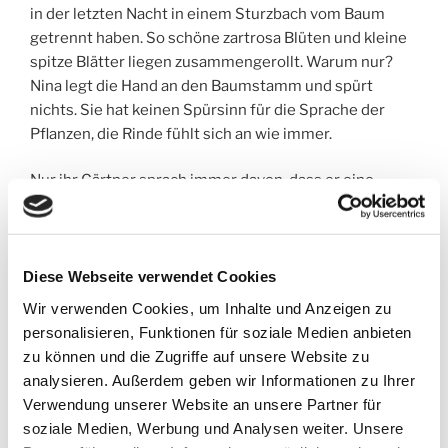
in der letzten Nacht in einem Sturzbach vom Baum
getrennt haben. So schöne zartrosa Blüten und kleine
spitze Blätter liegen zusammengerollt. Warum nur?
Nina legt die Hand an den Baumstamm und spürt
nichts. Sie hat keinen Spürsinn für die Sprache der
Pflanzen, die Rinde fühlt sich an wie immer.
Nur ihr Gärtner sprach immer davon, dass er eine
spirituelle Bindung zu den Pflanzen aufnehme und
dadurch jederzeit über deren Bedürfnisse Bescheid
wisse. So spüre er, wann er den Rasen mähen musste.
Diese Webseite verwendet Cookies
Meistens wollte der Rasen ziemlich hoch wachsen,
Wir verwenden Cookies, um Inhalte und Anzeigen zu
dieses Bedürfnis spürte der Gärtner unzweifelhaft,
personalisieren, Funktionen für soziale Medien anbieten
wenn er mit der Hand leicht über die Halme strich.
zu können und die Zugriffe auf unsere Website zu
Ninas Nachbarn wunderten sich immer, warum ihre
analysieren. Außerdem geben wir Informationen zu Ihrer
Hecke niemals ordentlich gestutzt, ihr Rasen nicht
Verwendung unserer Website an unsere Partner für
getrimmt und auch ihr Unkraut nicht anständig gejätet
soziale Medien, Werbung und Analysen weiter. Unsere
war, seit sie einen Gärtner beschäftigte.