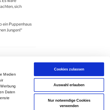
. Es wäre
rachten, sich
 so ein Puppenhaus
inen Jungen!“
PENHAUS
,
RUTH
Cookies zulassen
le Medien
ir
Auswahl erlauben
, Werbung
ren Daten
WEITER
Nächster
ienste
Nur notwendige Cookies
Beitrag
nen inneren Saboteur
verwenden