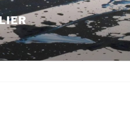
LIER
m