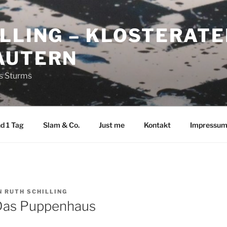
LLING – KLOSTERATE
AUTERN
es Sturms
d 1 Tag
Slam & Co.
Just me
Kontakt
Impressu
N
RUTH SCHILLING
 Das Puppenhaus