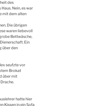
heit des
Haus. Nein, es war
e mit dem alten
en. Die übrigen
se waren liebevoll
e, grobe Bettwäsche,
 Dienerschaft. Ein
g über den
lex seufzte vor
rotem Brokat
d über mit
 Drache.
uslehrer hatte hier
n Kissen in ein Sofa