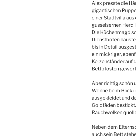
Alex presste die Hä
gigantischen Puppe
einer Stadtvilla au
gusseisernen Herd l
Die Küchenmagd sch
Dienstboten hauste
bis in Detail ausges
ein mickriger, ebenf
Kerzenständer auf 
Bettpfosten geworf
Aber richtig schön 
Wonne beim Blick i
ausgekleidet und da
Goldfäden bestickt.
Rauchwolken quollen
Neben dem Elternsch
auch sein Bett steh