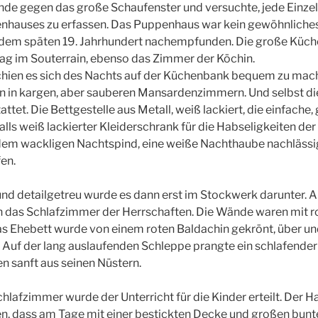
nde gegen das große Schaufenster und versuchte, jede Einzel
nhauses zu erfassen. Das Puppenhaus war kein gewöhnliches 
s dem späten 19. Jahrhundert nachempfunden. Die große Küch
ag im Souterrain, ebenso das Zimmer der Köchin.
ien es sich des Nachts auf der Küchenbank bequem zu mach
n in kargen, aber sauberen Mansardenzimmern. Und selbst die
tattet. Die Bettgestelle aus Metall, weiß lackiert, die einfach
alls weiß lackierter Kleiderschrank für die Habseligkeiten der
dem wackligen Nachtspind, eine weiße Nachthaube nachlässi
en.
und detailgetreu wurde es dann erst im Stockwerk darunter. A
n das Schlafzimmer der Herrschaften. Die Wände waren mit 
s Ehebett wurde von einem roten Baldachin gekrönt, über un
 Auf der lang auslaufenden Schleppe prangte ein schlafender
 sanft aus seinen Nüstern.
lafzimmer wurde der Unterricht für die Kinder erteilt. Der Ha
en, dass am Tage mit einer bestickten Decke und großen bunte