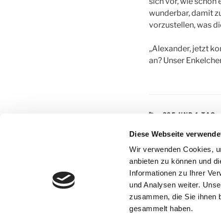
sich vor, wie schö
wunderbar, damit zu 
vorzustellen, was d
„Alexander, jetzt k
an? Unser Enkelchen 
KATEGORIEN
365 UND 1 TAG
SCHLAGWÖRTE
365 UND 1 TAG
,
Diese Webseite verwende
SCHILLING
,
SH
Wir verwenden Cookies, um
anbieten zu können und di
Informationen zu Ihrer Ve
Beitragsnav
und Analysen weiter. Unse
Vorheriger
ZURÜCK
zusammen, die Sie ihnen b
Beitrag
3. Januar – Tiger m
gesammelt haben.