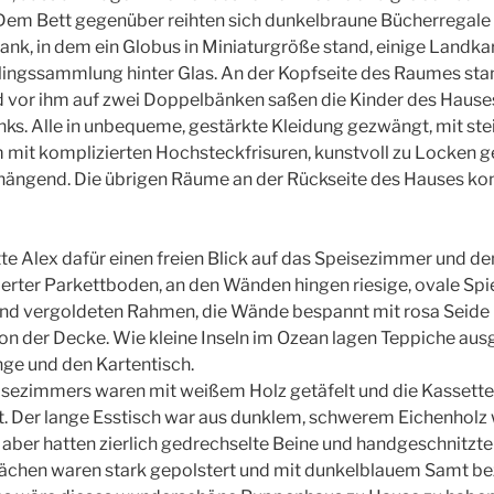
Dem Bett gegenüber reihten sich dunkelbraune Bücherregale
rank, in dem ein Globus in Miniaturgröße stand, einige Landka
lingssammlung hinter Glas. An der Kopfseite des Raumes sta
d vor ihm auf zwei Doppelbänken saßen die Kinder des Haus
inks. Alle in unbequeme, gestärkte Kleidung gezwängt, mit ste
it komplizierten Hochsteckfrisuren, kunstvoll zu Locken g
hängend. Die übrigen Räume an der Rückseite des Hauses kon
e Alex dafür einen freien Blick auf das Speisezimmer und de
olierter Parkettboden, an den Wänden hingen riesige, ovale Sp
nd vergoldeten Rahmen, die Wände bespannt mit rosa Seide u
on der Decke. Wie kleine Inseln im Ozean lagen Teppiche aus
ge und den Kartentisch.
sezimmers waren mit weißem Holz getäfelt und die Kassett
. Der lange Esstisch war aus dunklem, schwerem Eichenholz 
e aber hatten zierlich gedrechselte Beine und handgeschnitzt
flächen waren stark gepolstert und mit dunkelblauem Samt bez