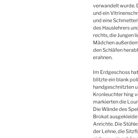
verwandelt wurde. 
und ein Vitrinensch
und eine Schmetter
des Hauslehrers un
rechts, die Jungen l
Mädchen außerdem m
den Schläfen herab
erahnen.
Im Erdgeschoss hatt
blitzte ein blank p
handgeschnitzten u
Kronleuchter hing v
markierten die Loun
Die Wände des Spei
Brokat ausgekleidet
Anrichte. Die Stühl
der Lehne, die Sitz