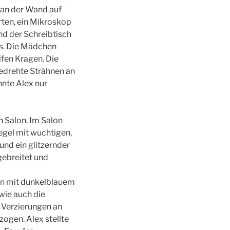
 an der Wand auf
rten, ein Mikroskop
nd der Schreibtisch
es. Die Mädchen
ifen Kragen. Die
edrehte Strähnen an
nte Alex nur
n Salon. Im Salon
iegel mit wuchtigen,
nd ein glitzernder
gebreitet und
en mit dunkelblauem
wie auch die
e Verzierungen an
ogen. Alex stellte