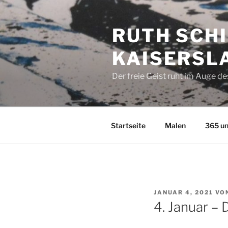
Zum
Inhalt
RUTH SCHI
springen
KAISERSL
Der freie Geist ruht im Auge d
Startseite
Malen
365 un
VERÖFFENTLICHT
JANUAR 4, 2021
VO
AM
4. Januar –