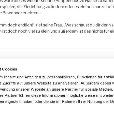
n es wäre dieses wunderschöne Puppenhaus zu Hause zu haben
spielen, die Einrichtung zu ändern oder es einfach nur zu bet
ie Bewohner erlebten …
omm doch endlich!“, rief seine Frau. „Was schaust du dir denn
ist doch noch viel zu klein und außerdem ist das nichts für e
R
ERZÄHLUNGEN
,
KLOSTERATELIER
,
KURZGESCHICHTEN
,
PUP
t Cookies
ORTSTORY
 Inhalte und Anzeigen zu personalisieren, Funktionen für sozia
e Zugriffe auf unsere Website zu analysieren. Außerdem geben w
rwendung unserer Website an unsere Partner für soziale Medien
igation
re Partner führen diese Informationen möglicherweise mit weite
ereitgestellt haben oder die sie im Rahmen Ihrer Nutzung der D
acht Urlaub
5. Januar – An mei