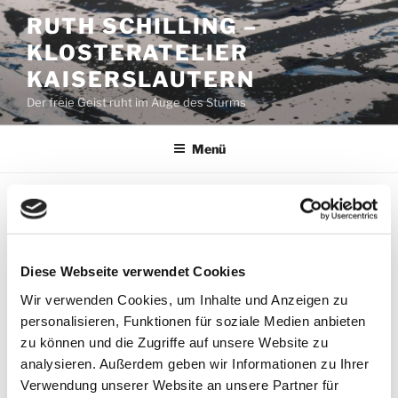
Zum
RUTH SCHILLING –
Inhalt
KLOSTERATELIER
springen
KAISERSLAUTERN
Der freie Geist ruht im Auge des Sturms
Menü
VERÖFFENTLICHT
NOVEMBER 6, 2020
VON
RUTH SCHILLING
AM
6. November – Tipi
Diese Webseite verwendet Cookies
Tipi ist ein kleiner Hund. Er sitzt in Martins Bett und
Wir verwenden Cookies, um Inhalte und Anzeigen zu
bewacht seinen Schlaf. Seine Knopfaugen bleiben in
personalisieren, Funktionen für soziale Medien anbieten
der Dunkelheit starr auf Martin gerichtet. Kein Blinzeln,
zu können und die Zugriffe auf unsere Website zu
kein Gähnen, kein mit den Augenrollen. Nur eiserne
analysieren. Außerdem geben wir Informationen zu Ihrer
Konzentration.
Verwendung unserer Website an unsere Partner für