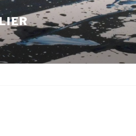
LIER
m