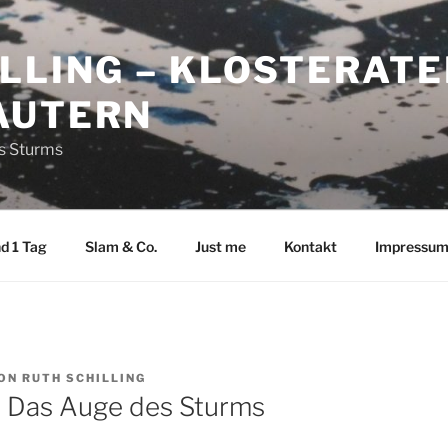
LLING – KLOSTERATE
AUTERN
es Sturms
d 1 Tag
Slam & Co.
Just me
Kontakt
Impressu
ON
RUTH SCHILLING
– Das Auge des Sturms