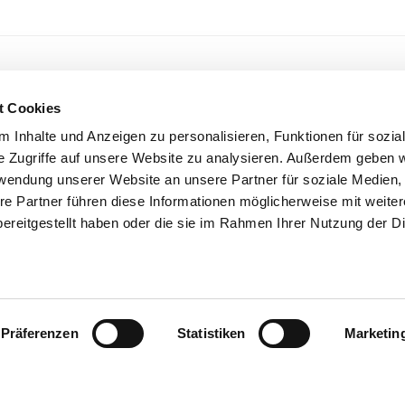
R
AUGE DES STURMS
,
ERZÄHLUNGEN
,
KLOSTERATELIER
,
KURZ
t Cookies
G
,
SHORTSTORY
 Inhalte und Anzeigen zu personalisieren, Funktionen für sozia
e Zugriffe auf unsere Website zu analysieren. Außerdem geben w
rwendung unserer Website an unsere Partner für soziale Medien
igation
re Partner führen diese Informationen möglicherweise mit weite
ereitgestellt haben oder die sie im Rahmen Ihrer Nutzung der D
eile
Präferenzen
Statistiken
Marketin