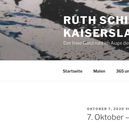
Zum
Inhalt
RUTH SCHI
springen
KAISERSL
Der freie Geist ruht im Auge d
Startseite
Malen
365 un
VERÖFFENTLICHT
OKTOBER 7, 2020
V
AM
7. Oktober 