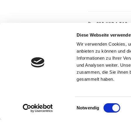
KATEGORIEN
365 UND 1 TAG
SCHLAGWÖRTE
365 UND 1 TAG
,
Diese Webseite verwende
RUTH SCHILLIN
Wir verwenden Cookies, um
anbieten zu können und di
Informationen zu Ihrer Ve
Beitragsnav
und Analysen weiter. Unse
Vorheriger
ZURÜCK
zusammen, die Sie ihnen b
Beitrag
6. Oktober – Langew
gesammelt haben.
Einwilligungsauswahl
Notwendig
Datenschutzerklärung