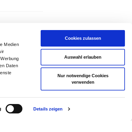
GESCHICHTEN
,
Cookies zulassen
le Medien
ir
Auswahl erlauben
, Werbung
ren Daten
WEITER
Nächster
ienste
Nur notwendige Cookies
Beitrag
8. Oktober – Danach
verwenden
g
Details zeigen