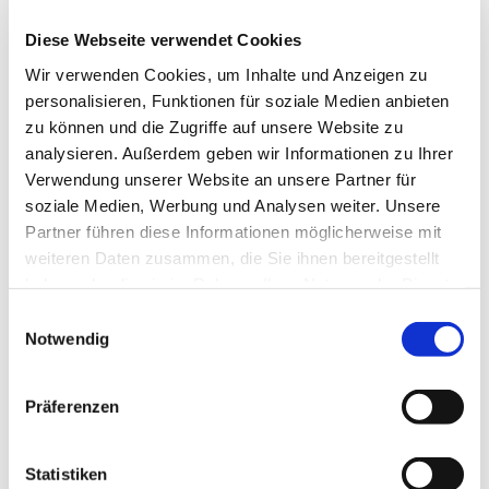
Sie wirft einen letzten Blick auf das alte Jugendzimmer
Diese Webseite verwendet Cookies
im Haus ihrer Eltern. Sie weiß, dass sie niemals mehr
dorthin zurückkehren wird. Ein bisschen wehmütig
Wir verwenden Cookies, um Inhalte und Anzeigen zu
wird ihr schon ums Herz.
personalisieren, Funktionen für soziale Medien anbieten
zu können und die Zugriffe auf unsere Website zu
Aber da lockt doch viel zu sehr das Neue, das
analysieren. Außerdem geben wir Informationen zu Ihrer
Unbekannte. Mia schultert ihren Rucksack und geht die
Verwendung unserer Website an unsere Partner für
Treppe hinab. Ihre Eltern stehen im Flur.
soziale Medien, Werbung und Analysen weiter. Unsere
Partner führen diese Informationen möglicherweise mit
Ein letztes Lebewohl, natürlich weinen jetzt doch alle.
weiteren Daten zusammen, die Sie ihnen bereitgestellt
haben oder die sie im Rahmen Ihrer Nutzung der Dienste
Dann öffnet Mia die Tür und tritt hinaus. Das Taxi
gesammelt haben.
Einwilligungsauswahl
wartet, dass sie zum Flughafen bringt. Ihren großen
Notwendig
Rucksack wirft sie in den Kofferraum, steigt ein, winkt
noch ein letztes Mal und schaut nicht zurück.
Präferenzen
Kanada wartet.
Statistiken
Ein dickes Grinsen breitet sich über Mias Gesicht aus.