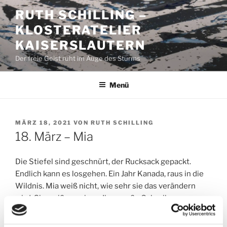
Zum
RUTH SCHILLING –
Inhalt
KLOSTERATELIER
springen
KAISERSLAUTERN
Der freie Geist ruht im Auge des Sturms
Menü
VERÖFFENTLICHT
MÄRZ 18, 2021
VON
RUTH SCHILLING
AM
18. März – Mia
Die Stiefel sind geschnürt, der Rucksack gepackt.
Endlich kann es losgehen. Ein Jahr Kanada, raus in die
Wildnis. Mia weiß nicht, wie sehr sie das verändern
wird. Sie weiß nur eines: Ihre große Gabe, ihre
sirenenhafte Stimme wird sie auch dort gebrauchen
können.