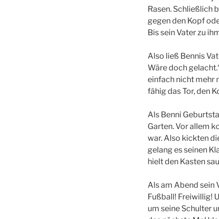
Rasen. Schließlich br
gegen den Kopf oder
Bis sein Vater zu ih
Also ließ Bennis Va
Wäre doch gelacht
einfach nicht mehr 
fähig das Tor, den 
Als Benni Geburtstag
Garten. Vor allem k
war. Also kickten di
gelang es seinen Kl
hielt den Kasten sau
Als am Abend sein V
Fußball! Freiwillig
um seine Schulter u