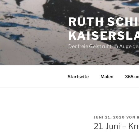
Zum
Inhalt
RUTH SCHI
springen
KAISERSL
Der freie Geist ruht im Auge d
Startseite
Malen
365 un
VERÖFFENTLICHT
JUNI 21, 2020
VON
AM
21. Juni – K