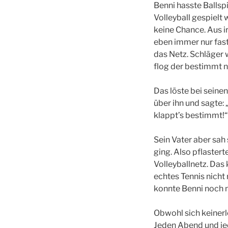
Benni hasste Ballspi
Volleyball gespielt 
keine Chance. Aus 
eben immer nur fast
das Netz. Schläger 
flog der bestimmt n
Das löste bei seine
über ihn und sagte:
klappt’s bestimmt!“
Sein Vater aber sah 
ging. Also pflaster
Volleyballnetz. Das
echtes Tennis nicht 
konnte Benni noch n
Obwohl sich keinerle
Jeden Abend und je