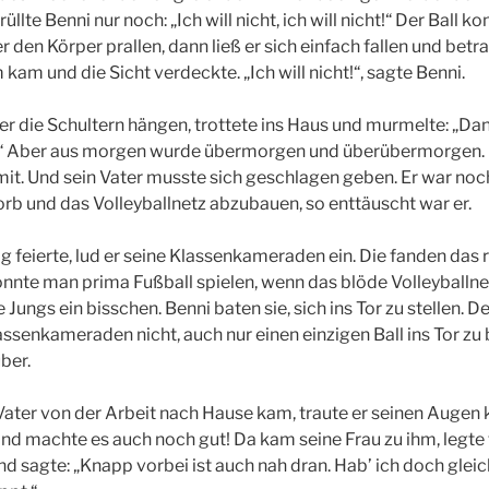
üllte Benni nur noch: „Ich will nicht, ich will nicht!“ Der Ball k
 den Körper prallen, dann ließ er sich einfach fallen und betr
m kam und die Sicht verdeckte. „Ich will nicht!“, sagte Benni.
ter die Schultern hängen, trottete ins Haus und murmelte: „D
.“ Aber aus morgen wurde übermorgen und überübermorgen.
mit. Und sein Vater musste sich geschlagen geben. Er war noc
Korb und das Volleyballnetz abzubauen, so enttäuscht war er.
 feierte, lud er seine Klassenkameraden ein. Die fanden das ri
onnte man prima Fußball spielen, wenn das blöde Volleyballn
e Jungs ein bisschen. Benni baten sie, sich ins Tor zu stellen. 
assenkameraden nicht, auch nur einen einzigen Ball ins Tor 
ber.
ater von der Arbeit nach Hause kam, traute er seinen Augen 
! Und machte es auch noch gut! Da kam seine Frau zu ihm, legte
nd sagte: „Knapp vorbei ist auch nah dran. Hab’ ich doch gleic