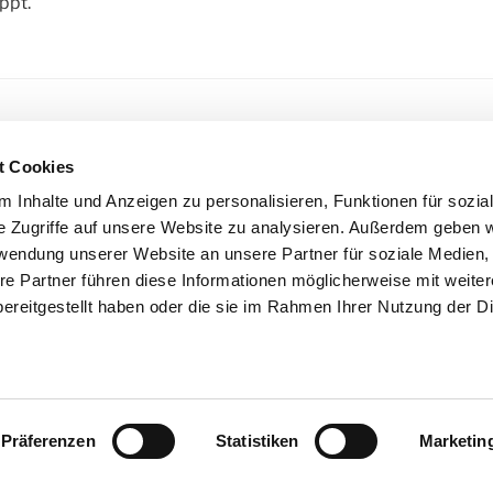
ppt.“
R
BALLSPIELE
,
BENNI
,
ERZÄHLUNG
,
FUSSBALL
,
KLOSTERATEL
t Cookies
DRAN
,
KURZGESCHICHTE
,
RUTH SCHILLING
,
SHORTSTORY
 Inhalte und Anzeigen zu personalisieren, Funktionen für sozia
e Zugriffe auf unsere Website zu analysieren. Außerdem geben w
rwendung unserer Website an unsere Partner für soziale Medien
igation
re Partner führen diese Informationen möglicherweise mit weite
ereitgestellt haben oder die sie im Rahmen Ihrer Nutzung der D
arma und zurück
Präferenzen
Statistiken
Marketin