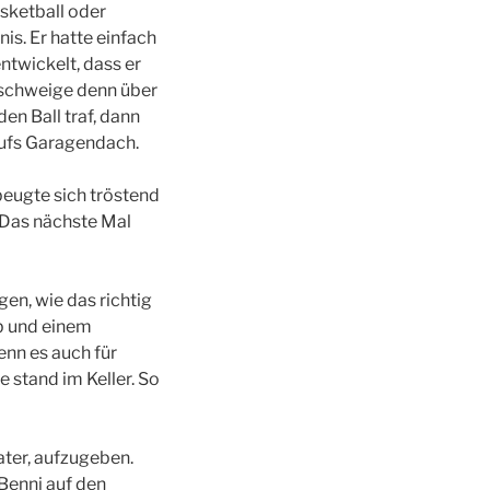
asketball oder
is. Er hatte einfach
twickelt, dass er
geschweige denn über
n Ball traf, dann
 aufs Garagendach.
beugte sich tröstend
. Das nächste Mal
gen, wie das richtig
rb und einem
enn es auch für
e stand im Keller. So
ater, aufzugeben.
Benni auf den