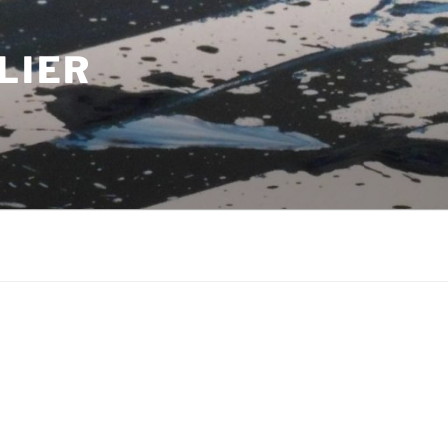
LIER
m