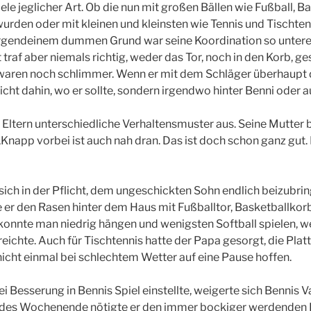
ele jeglicher Art. Ob die nun mit großen Bällen wie Fußball, B
wurden oder mit kleinen und kleinsten wie Tennis und Tischtenn
irgendeinem dummen Grund war seine Koordination so unteren
 traf aber niemals richtig, weder das Tor, noch in den Korb, 
waren noch schlimmer. Wenn er mit dem Schläger überhaupt de
icht dahin, wo er sollte, sondern irgendwo hinter Benni oder
n Eltern unterschiedliche Verhaltensmuster aus. Seine Mutter 
 „Knapp vorbei ist auch nah dran. Das ist doch schon ganz gut
sich in der Pflicht, dem ungeschickten Sohn endlich beizubrin
te er den Rasen hinter dem Haus mit Fußballtor, Basketballko
 konnte man niedrig hängen und wenigsten Softball spielen, w
reichte. Auch für Tischtennis hatte der Papa gesorgt, die Platt
icht einmal bei schlechtem Wetter auf eine Pause hoffen.
i Besserung in Bennis Spiel einstellte, weigerte sich Bennis V
des Wochenende nötigte er den immer bockiger werdenden 