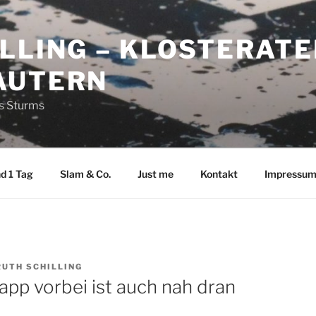
LLING – KLOSTERATE
AUTERN
es Sturms
d 1 Tag
Slam & Co.
Just me
Kontakt
Impressu
RUTH SCHILLING
napp vorbei ist auch nah dran