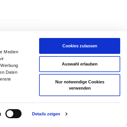
IER
,
KNAPP VORBEI
Cookies zulassen
le Medien
ir
Auswahl erlauben
, Werbung
ren Daten
WEITER
Nächster
ienste
Nur notwendige Cookies
Beitrag
22. Juni – Juckreiz
verwenden
g
Details zeigen