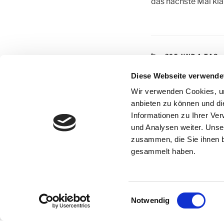
das nächste Mal kla
KATEGORIEN
365 UND 1 TAG
SCHLAGWÖRTE
365 UND 1 TAG
,
Diese Webseite verwende
IST AUCH NAH 
Wir verwenden Cookies, um
anbieten zu können und di
Informationen zu Ihrer Ve
Beitragsnav
und Analysen weiter. Unse
Vorheriger
ZURÜCK
zusammen, die Sie ihnen b
Beitrag
20. Juni – Einmal K
gesammelt haben.
Einwilligungsauswahl
Notwendig