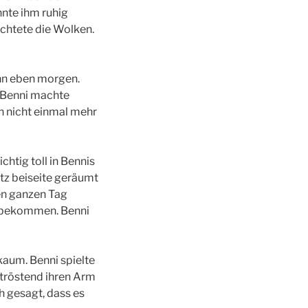
onnte ihm ruhig
achtete die Wolken.
ann eben morgen.
 Benni machte
h nicht einmal mehr
chtig toll in Bennis
etz beiseite geräumt
Den ganzen Tag
zu bekommen. Benni
kaum. Benni spielte
 tröstend ihren Arm
h gesagt, dass es