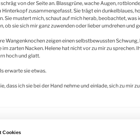
schräg von der Seite an. Blassgrüne, wache Augen, rotblond
 Hinterkopf zusammengefasst. Sie trägt ein dunkelblaues, 
. Sie mustert mich, schaut auf mich herab, beobachtet, was ich
, ob sie sich mir ganz zuwenden oder lieber umdrehen und ge
, ihre Wangenknochen zeigen einen selbstbewussten Schwung, l
 im zarten Nacken. Helene hat nicht vor zu mir zu sprechen. Ih
rn hoch und glatt.
ls erwarte sie etwas.
sie, dass ich sie bei der Hand nehme und einlade, sich zu mir zu
R
ERZÄHLUNGEN
,
KLOSTERATELIER
,
KURZGESCHICHTEN
,
RUTH
t Cookies