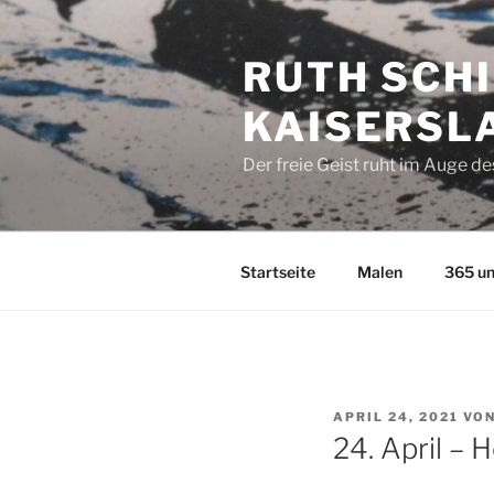
Zum
Inhalt
RUTH SCHI
springen
KAISERSL
Der freie Geist ruht im Auge d
Startseite
Malen
365 un
VERÖFFENTLICHT
APRIL 24, 2021
VO
AM
24. April – 