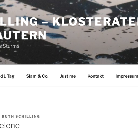
LLING – KLOSTERATE
AUTERN
es Sturms
d 1 Tag
Slam & Co.
Just me
Kontakt
Impressu
N
RUTH SCHILLING
Helene