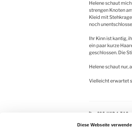
Helene schaut mich 
strengen Knoten am
Kleid mit Stehkragen
noch unentschlossen
Ihr Kinn ist kantig
ein paar kurze Haare
geschlossen. Die Sti
Helene schaut nur, a
Vielleicht erwartet 
KATEGORIEN
365 UND 1 TAG
SCHLAGWÖRTE
365 UND 1 TAG
,
Diese Webseite verwende
SHORTSTORY