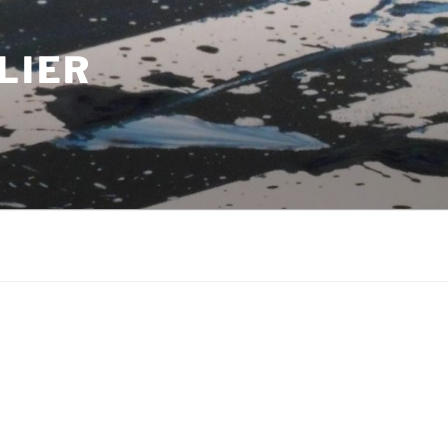
LIER
m