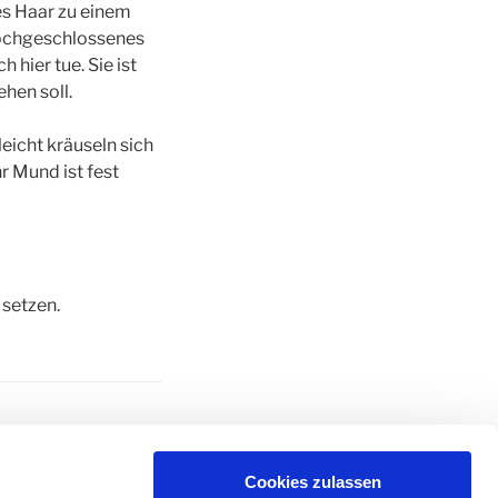
es Haar zu einem
hochgeschlossenes
 hier tue. Sie ist
hen soll.
eicht kräuseln sich
r Mund ist fest
 setzen.
 SCHILLING
,
Cookies zulassen