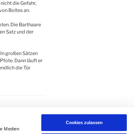
nicht die Gefahr,
von Boltes an.
ten. Die Barthaare
nen Satz und der
. In großen Sätzen
 Pfote. Dann läuft er
ndlich die Tür
CHICHTEN
,
RUTH
Cookies zulassen
le Medien