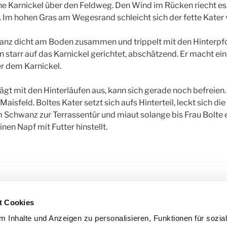
ne Karnickel über den Feldweg. Den Wind im Rücken riecht es 
 Im hohen Gras am Wegesrand schleicht sich der fette Kater 
ganz dicht am Boden zusammen und trippelt mit den Hinterpfo
n starr auf das Karnickel gerichtet, abschätzend. Er macht ei
er dem Karnickel.
lägt mit den Hinterläufen aus, kann sich gerade noch befreien
aisfeld. Boltes Kater setzt sich aufs Hinterteil, leckt sich die
chwanz zur Terrassentür und miaut solange bis Frau Bolte e
nen Napf mit Futter hinstellt.
R
BOLTES KATER
,
ERZÄHLUNGEN
,
KLOSTERATELIER
,
KURZGES
t Cookies
ORTSTORY
 Inhalte und Anzeigen zu personalisieren, Funktionen für sozia