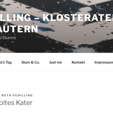
LLING – KLOSTERATE
AUTERN
es Sturms
d 1 Tag
Slam & Co.
Just me
Kontakt
Impressu
N
RUTH SCHILLING
Boltes Kater