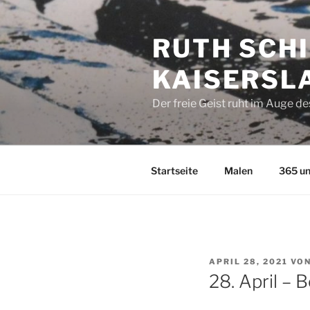
Zum
Inhalt
RUTH SCHI
springen
KAISERSL
Der freie Geist ruht im Auge d
Startseite
Malen
365 un
VERÖFFENTLICHT
APRIL 28, 2021
VO
AM
28. April – 