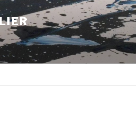
LIER
m