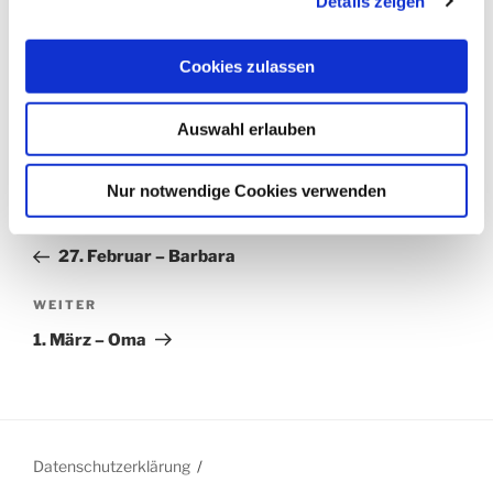
Details zeigen
KATEGORIEN
365 UND 1 TAG
SCHLAGWÖRTER
365 UND 1 TAG
,
BAUM
,
ERZÄHLUNGEN
,
Cookies zulassen
KLOSTERATELIER
,
KURZGESCHICHTEN
,
RUTH
SCHILLING
,
SHORTSTORY
Auswahl erlauben
Nur notwendige Cookies verwenden
Beitragsnavigation
Vorheriger
ZURÜCK
Beitrag
27. Februar – Barbara
Nächster
WEITER
Beitrag
1. März – Oma
Datenschutzerklärung