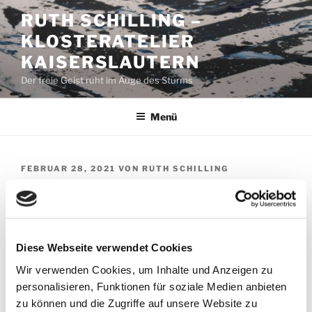
Zum
RUTH SCHILLING –
Inhalt
KLOSTERATELIER
springen
KAISERSLAUTERN
Der freie Geist ruht im Auge des Sturms
Menü
VERÖFFENTLICHT
FEBRUAR 28, 2021
VON
RUTH SCHILLING
AM
28. Februar – Der Baum
Es war einmal ein großer Baum, der stand ganz allein
auf einem Hügel. Um ihn herum gab es nur Wiese und
Diese Webseite verwendet Cookies
Felsen. Der Baum war groß gewachsen.
Wir verwenden Cookies, um Inhalte und Anzeigen zu
personalisieren, Funktionen für soziale Medien anbieten
Er hatte den Stürmen getrotzt. Seine Wurzeln hatte er
zu können und die Zugriffe auf unsere Website zu
tief in die Flanken des Hügels eingegraben. Er hatte sie