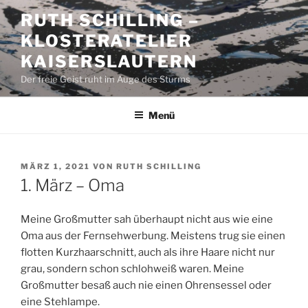
Zum
RUTH SCHILLING –
Inhalt
KLOSTERATELIER
springen
KAISERSLAUTERN
Der freie Geist ruht im Auge des Sturms
Menü
VERÖFFENTLICHT
MÄRZ 1, 2021
VON
RUTH SCHILLING
AM
1. März – Oma
Meine Großmutter sah überhaupt nicht aus wie eine
Oma aus der Fernsehwerbung. Meistens trug sie einen
flotten Kurzhaarschnitt, auch als ihre Haare nicht nur
grau, sondern schon schlohweiß waren. Meine
Großmutter besaß auch nie einen Ohrensessel oder
eine Stehlampe.