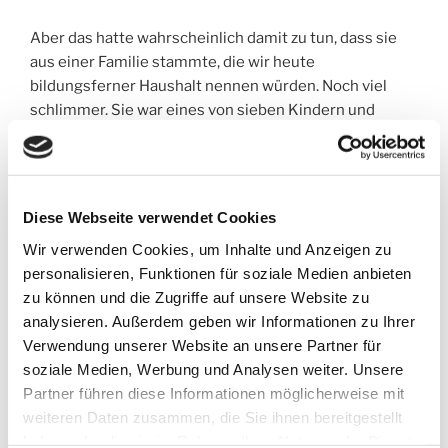
Aber das hatte wahrscheinlich damit zu tun, dass sie
aus einer Familie stammte, die wir heute
bildungsferner Haushalt nennen würden. Noch viel
schlimmer. Sie war eines von sieben Kindern und
wurde nach dem frühen Tod ihrer eigenen Mutter zu
kinderlosen Bauern gegeben. Die ließen sie nicht zur
Schule gehen, sondern arbeiten.
Diese Webseite verwendet Cookies
Das war Anfang des 20. Jahrhunderts in vielen
Wir verwenden Cookies, um Inhalte und Anzeigen zu
Regionen Deutschlands anscheinend normal. Die
personalisieren, Funktionen für soziale Medien anbieten
Leute waren arm, Kinder waren zum Arbeiten da, zu
zu können und die Zugriffe auf unsere Website zu
schwerer körperlicher Arbeit. Fähigkeiten wie
analysieren. Außerdem geben wir Informationen zu Ihrer
Rechnen, Lesen und Schreiben waren da gar nicht so
Verwendung unserer Website an unsere Partner für
wichtig.
soziale Medien, Werbung und Analysen weiter. Unsere
Partner führen diese Informationen möglicherweise mit
Also arbeitete meine Großmutter schon als
weiteren Daten zusammen, die Sie ihnen bereitgestellt
Siebenjährige auf dem Hof, lernte Schweine
haben oder die sie im Rahmen Ihrer Nutzung der Dienste
schlachten, kümmerte sich um den Haushalt, half auf