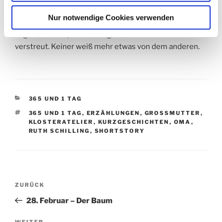
Nur notwendige Cookies verwenden
Seit sie nicht mehr bei uns ist und niemand ihr Erbe
angetreten hat, ist unsere große Familie in alle Winde
verstreut. Keiner weiß mehr etwas von dem anderen.
KATEGORIEN
365 UND 1 TAG
SCHLAGWÖRTER
365 UND 1 TAG
,
ERZÄHLUNGEN
,
GROSSMUTTER
,
KLOSTERATELIER
,
KURZGESCHICHTEN
,
OMA
,
RUTH SCHILLING
,
SHORTSTORY
Beitragsnavigation
Vorheriger
ZURÜCK
Beitrag
28. Februar – Der Baum