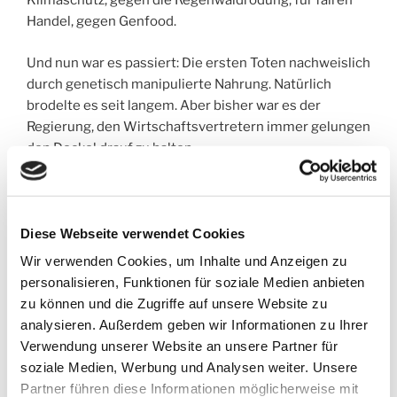
Klimaschutz, gegen die Regenwaldrodung, für fairen
Handel, gegen Genfood.
Und nun war es passiert: Die ersten Toten nachweislich
durch genetisch manipulierte Nahrung. Natürlich
brodelte es seit langem. Aber bisher war es der
Regierung, den Wirtschaftsvertretern immer gelungen
den Deckel drauf zu halten.
Die Meldung verbreitete sich in sekundenschnelle um
den Globus.
Diesmal war es nicht aufzuhalten. Es hatte fast alle
Diese Webseite verwendet Cookies
Menschen auf einem Luxusdampfer erwischt,
Wir verwenden Cookies, um Inhalte und Anzeigen zu
sämtliche Passagiere inklusive Mannschaft und
personalisieren, Funktionen für soziale Medien anbieten
Kapitän waren vergiftet worden, es hatten nur 16
zu können und die Zugriffe auf unsere Website zu
Personen überlebt.
analysieren. Außerdem geben wir Informationen zu Ihrer
Verwendung unserer Website an unsere Partner für
Nur mit Mühe konnten sie einen Hafen anlaufen, um
soziale Medien, Werbung und Analysen weiter. Unsere
sich dann in Quarantäne wiederzufinden. Zunächst
Partner führen diese Informationen möglicherweise mit