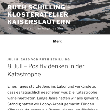
Zum
RUTH SCHILLING –
Inhalt
KLOSTERATELIER
springen
KAISERSLAUTERN
Der freie Geist ruht im Auge des Sturms
Menü
VERÖFFENTLICHT
JULI 8, 2020
VON
RUTH SCHILLING
AM
8. Juli – Positiv denken in der
Katastrophe
Eines Tages stürzte Jens ins Labor und verkündete,
dass es tatsächlich geschehen war. Die Katastrophe
war eingetreten. Lange Jahre hatten wir alle gewarnt.
Ständig hatten wir Lobby-Arbeit gemacht. Für den