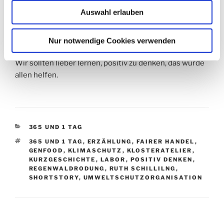
würden immer die ganzen Missstände zu erfinden,
Auswahl erlauben
dann wäre die Welt wieder in Ordnung. Alle wären
glücklich. Und die Zukunft könne sowieso keiner
aufhalten.
Nur notwendige Cookies verwenden
Wir sollten lieber lernen, positiv zu denken, das würde
allen helfen.
KATEGORIEN
365 UND 1 TAG
SCHLAGWÖRTER
365 UND 1 TAG
,
ERZÄHLUNG
,
FAIRER HANDEL
,
GENFOOD
,
KLIMASCHUTZ
,
KLOSTERATELIER
,
KURZGESCHICHTE
,
LABOR
,
POSITIV DENKEN
,
REGENWALDRODUNG
,
RUTH SCHILLILNG
,
SHORTSTORY
,
UMWELTSCHUTZORGANISATION