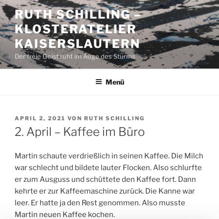
Zum
RUTH SCHILLING –
Inhalt
KLOSTERATELIER
springen
KAISERSLAUTERN
Der freie Geist ruht im Auge des Sturms
Menü
VERÖFFENTLICHT
APRIL 2, 2021
VON
RUTH SCHILLING
AM
2. April – Kaffee im Büro
Martin schaute verdrießlich in seinen Kaffee. Die Milch
war schlecht und bildete lauter Flocken. Also schlurfte
er zum Ausguss und schüttete den Kaffee fort. Dann
kehrte er zur Kaffeemaschine zurück. Die Kanne war
leer. Er hatte ja den Rest genommen. Also musste
Martin neuen Kaffee kochen.