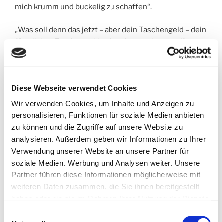
mich krumm und buckelig zu schaffen“.
„Was soll denn das jetzt – aber dein Taschengeld – dein
fürstliches Taschengeld – das nimmst du gerne!“
„Ich wäre ja blöd, wenn nicht! Ich meine doch nur, dass
es nicht immer nur aufs Geld ankommt.“
Diese Webseite verwendet Cookies
„Ach ja, auf was denn sonst?“
Wir verwenden Cookies, um Inhalte und Anzeigen zu
personalisieren, Funktionen für soziale Medien anbieten
„Auf Liebe, auf Glück, auf Zusammenhalt, sowas eben.“
zu können und die Zugriffe auf unsere Website zu
analysieren. Außerdem geben wir Informationen zu Ihrer
Der Vater schnaubt durch die Nase.
Verwendung unserer Website an unsere Partner für
soziale Medien, Werbung und Analysen weiter. Unsere
„So ein Mist“, murmelt er und schüttelt den Kopf. „Wer
Partner führen diese Informationen möglicherweise mit
hat dir denn den romantischen Scheiß eingeredet. Wer
weiteren Daten zusammen, die Sie ihnen bereitgestellt
glaubt denn an sowas? Da draußen herrscht Krieg!“
haben oder die sie im Rahmen Ihrer Nutzung der Dienste
gesammelt haben.
Einwilligungsauswahl
Nun schüttelt Johanna den Kopf. „Ach Papa!“