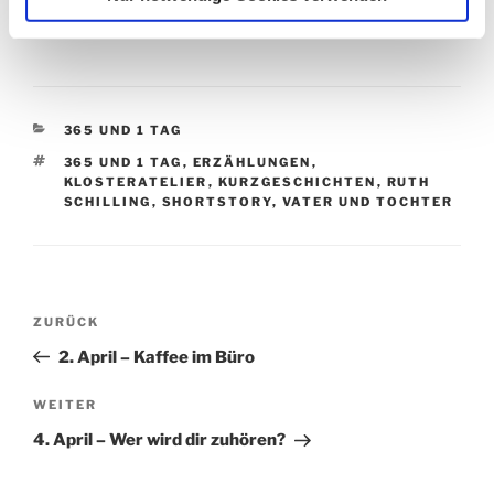
ewiges Gemecker macht mich auch unglücklich.“
KATEGORIEN
365 UND 1 TAG
SCHLAGWÖRTER
365 UND 1 TAG
,
ERZÄHLUNGEN
,
KLOSTERATELIER
,
KURZGESCHICHTEN
,
RUTH
SCHILLING
,
SHORTSTORY
,
VATER UND TOCHTER
Beitragsnavigation
Vorheriger
ZURÜCK
Beitrag
2. April – Kaffee im Büro
Nächster
WEITER
Beitrag
4. April – Wer wird dir zuhören?