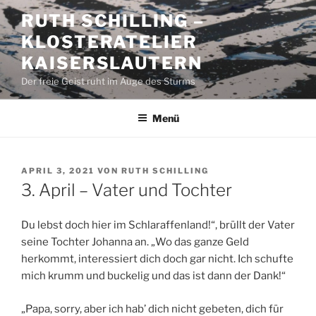
Zum
RUTH SCHILLING –
Inhalt
KLOSTERATELIER
springen
KAISERSLAUTERN
Der freie Geist ruht im Auge des Sturms
Menü
VERÖFFENTLICHT
APRIL 3, 2021
VON
RUTH SCHILLING
AM
3. April – Vater und Tochter
Du lebst doch hier im Schlaraffenland!“, brüllt der Vater
seine Tochter Johanna an. „Wo das ganze Geld
herkommt, interessiert dich doch gar nicht. Ich schufte
mich krumm und buckelig und das ist dann der Dank!“
„Papa, sorry, aber ich hab’ dich nicht gebeten, dich für