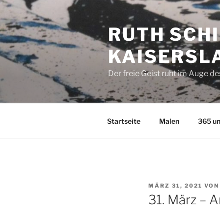
Zum
Inhalt
RUTH SCHI
springen
KAISERSL
Der freie Geist ruht im Auge d
Startseite
Malen
365 un
VERÖFFENTLICHT
MÄRZ 31, 2021
VO
AM
31. März – A