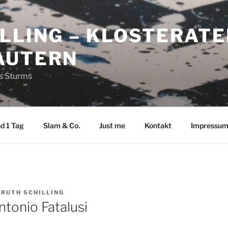
LLING – KLOSTERATE
AUTERN
es Sturms
d 1 Tag
Slam & Co.
Just me
Kontakt
Impressu
N
RUTH SCHILLING
ntonio Fatalusi