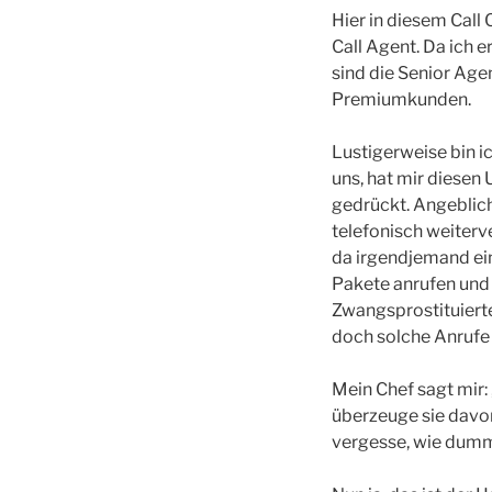
Hier in diesem Call 
Call Agent. Da ich 
sind die Senior Age
Premiumkunden.
Lustigerweise bin ic
uns, hat mir diesen 
gedrückt. Angeblich
telefonisch weiterve
da irgendjemand ei
Pakete anrufen und 
Zwangsprostituierte
doch solche Anrufe g
Mein Chef sagt mir: 
überzeuge sie davon
vergesse, wie dumm 