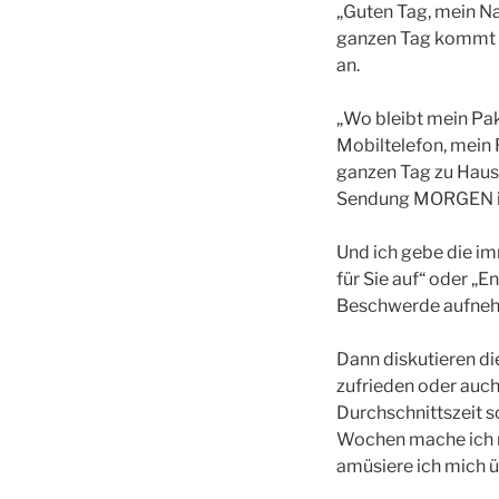
„Guten Tag, mein Na
ganzen Tag kommt e
an.
„Wo bleibt mein Pak
Mobiltelefon, mein R
ganzen Tag zu Hause
Sendung MORGEN in 
Und ich gebe die im
für Sie auf“ oder „En
Beschwerde aufnehm
Dann diskutieren di
zufrieden oder auch 
Durchschnittszeit s
Wochen mache ich nu
amüsiere ich mich ü