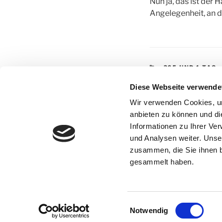
Nun ja, das ist der 
Angelegenheit, an d
KATEGORIEN
365 UND 1 TAG
SCHLAGWÖRTE
365 UND 1 TAG
,
Diese Webseite verwende
KLOSTERATELI
Wir verwenden Cookies, um
anbieten zu können und di
Informationen zu Ihrer Ve
Beitragsnav
und Analysen weiter. Unse
Vorheriger
ZURÜCK
zusammen, die Sie ihnen b
Beitrag
30. März – Faux Pa
gesammelt haben.
Einwilligungsauswahl
Notwendig