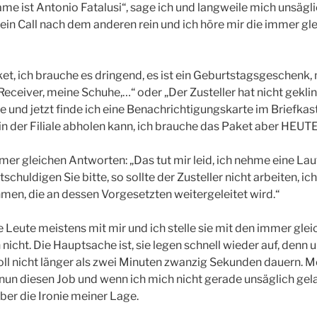
me ist Antonio Fatalusi“, sage ich und langweile mich unsägl
in Call nach dem anderen rein und ich höre mir die immer gl
et, ich brauche es dringend, es ist ein Geburtstagsgeschenk,
eceiver, meine Schuhe,…“ oder „Der Zusteller hat nicht geklin
 und jetzt finde ich eine Benachrichtigungskarte im Briefkast
der Filiale abholen kann, ich brauche das Paket aber HEUTE
mer gleichen Antworten: „Das tut mir leid, ich nehme eine L
tschuldigen Sie bitte, so sollte der Zusteller nicht arbeiten, i
en, die an dessen Vorgesetzten weitergeleitet wird.“
e Leute meistens mit mir und ich stelle sie mit den immer gle
nicht. Die Hauptsache ist, sie legen schnell wieder auf, denn 
oll nicht länger als zwei Minuten zwanzig Sekunden dauern. M
n diesen Job und wenn ich mich nicht gerade unsäglich gela
ber die Ironie meiner Lage.