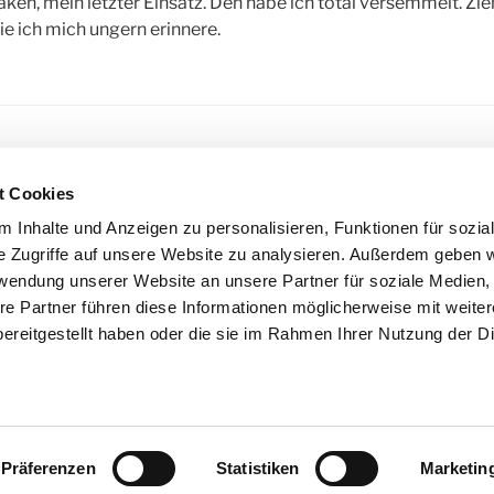
Haken, mein letzter Einsatz. Den habe ich total versemmelt. Zi
ie ich mich ungern erinnere.
R
ANTONIO FATALUSI
,
CALL AGENT
,
CALL CENTER
,
ERZÄHLUN
t Cookies
ER
,
KURZGESCHICHTEN
,
RUTH SCHILLING
,
SHORTSTORY
 Inhalte und Anzeigen zu personalisieren, Funktionen für sozia
e Zugriffe auf unsere Website zu analysieren. Außerdem geben w
rwendung unserer Website an unsere Partner für soziale Medien
igation
re Partner führen diese Informationen möglicherweise mit weite
ereitgestellt haben oder die sie im Rahmen Ihrer Nutzung der D
s
1. 
Präferenzen
Statistiken
Marketin