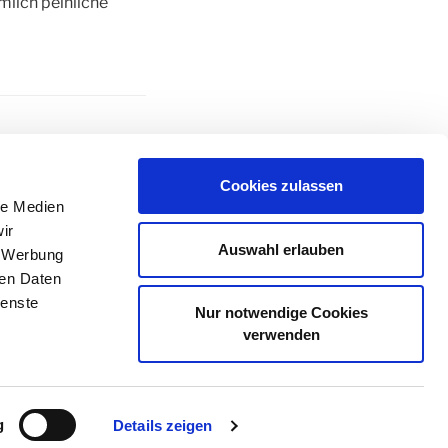
emlich peinliche
GEN
,
Cookies zulassen
le Medien
ir
Auswahl erlauben
, Werbung
ren Daten
WEITER
Nächster
ienste
Nur notwendige Cookies
Beitrag
April – Das gute Ende
verwenden
g
Details zeigen