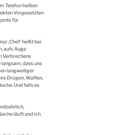
 am Telefon heißen
irekten Vorgesetzten
gents für
ur ‚Chef‘ heißt bei
en, aufs Auge
en Verbrechens
be langsam, dass uns
en langweiliger
uhre Drogen, Waffen,
sche. Und falls es
entbehrlich,
Sache läuft und ich