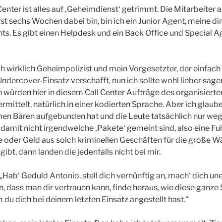
Center ist alles auf ‚Geheimdienst‘ getrimmt. Die Mitarbeiter
erst sechs Wochen dabei bin, bin ich ein Junior Agent, meine d
nts. Es gibt einen Helpdesk und ein Back Office und Special A
h wirklich Geheimpolizist und mein Vorgesetzter, der einfach n
Undercover-Einsatz verschafft, nun ich sollte wohl lieber sag
 würden hier in diesem Call Center Aufträge des organisiert
rmittelt, natürlich in einer kodierten Sprache. Aber ich glau
nen Bären aufgebunden hat und die Leute tatsächlich nur weg
damit nicht irgendwelche ‚Pakete‘ gemeint sind, also eine F
 oder Geld aus solch kriminellen Geschäften für die große Wä
ibt, dann landen die jedenfalls nicht bei mir.
„Hab‘ Geduld Antonio, stell dich vernünftig an, mach‘ dich un
, dass man dir vertrauen kann, finde heraus, wie diese ganze 
du dich bei deinem letzten Einsatz angestellt hast.“