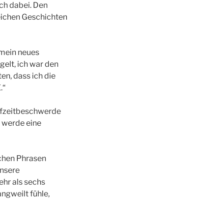
ich dabei. Den
eichen Geschichten
 mein neues
gelt, ich war den
en, dass ich die
.“
aufzeitbeschwerde
ch werde eine
ichen Phrasen
unsere
ehr als sechs
ngweilt fühle,