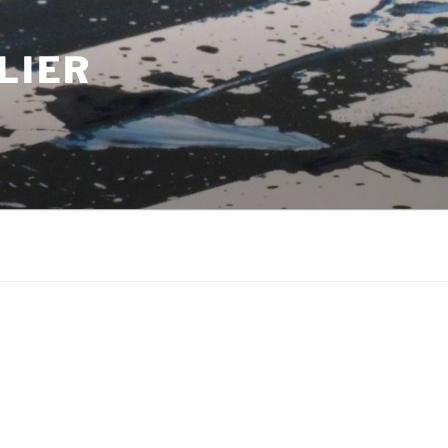
LIER
m